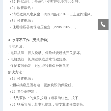
（1）
间歇运行：每运行
4
小时停机冷却
30
分钟。
（2）
改善散热：
-
清理散热风扇灰尘，确保周围有
10cm
以上空间通风。
（3）
检查电源：
-
使用稳压器确保电压稳定（
220V
±
10%
）。
4.
水泵不工作（无法启动）
可能原因：
-
电源故障：插头松动、保险丝烧断或开关损坏。
-
电机烧毁：长期过载或进水导致短路。
-
保护装置触发：过热或过载保护器跳闸。
解决方法：
（1）
检查电源：
-
测试插座是否有电，更换烧毁的保险丝。
（2）
复位保护器：
-
找到泵体上的复位按钮（通常为红色）按下。
（3）
联系售后：若电机烧毁，需专业维修或更换。