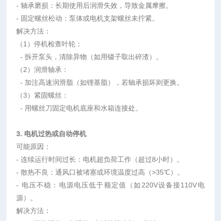
-
轴承磨损：长期使用后润滑失效，导致金属摩擦。
-
固定螺丝松动：泵体或电机支架螺丝未拧紧。
解决方法：
（1）
停机检查叶轮：
-
拆开泵头，清除异物（如用镊子取出碎渣）。
（2）
润滑轴承：
-
加注高速润滑脂（如锂基脂），若轴承损坏则更换。
（3）
紧固螺丝：
-
用螺丝刀固定电机底座和水箱连接处。
3.
电机过热或自动停机
可能原因：
-
连续运行时间过长：电机超负荷工作（超过
8
小时）。
-
散热不良：通风口被堵塞或环境温度过高（
>35
℃）。
-
电压不稳：电源电压低于额定值（如
220V
设备接
110V
电
源）。
解决方法：