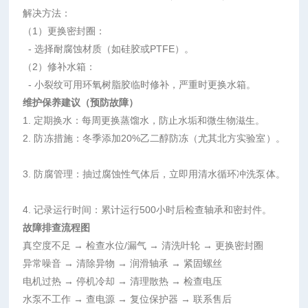
解决方法：
（1）
更换密封圈：
-
选择耐腐蚀材质（如硅胶或
PTFE
）。
（2）
修补水箱：
-
小裂纹可用环氧树脂胶临时修补，严重时更换水箱。
维护保养建议（预防故障）
1.
定期换水：每周更换蒸馏水，防止水垢和微生物滋生。
2.
防冻措施：冬季添加
20%
乙二醇防冻（尤其北方实验室）。
3.
防腐管理：抽过腐蚀性气体后，立即用清水循环冲洗泵体。
4.
记录运行时间：累计运行
500
小时后检查轴承和密封件。
故障排查流程图
真空度不足
→ 检查水位
/
漏气 → 清洗叶轮 → 更换密封圈
异常噪音
→ 清除异物 → 润滑轴承 → 紧固螺丝
电机过热
→ 停机冷却 → 清理散热 → 检查电压
水泵不工作
→ 查电源 → 复位保护器 → 联系售后