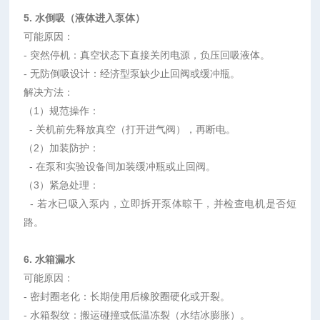
5.
水倒吸（液体进入泵体）
可能原因：
-
突然停机：真空状态下直接关闭电源，负压回吸液体。
-
无防倒吸设计：经济型泵缺少止回阀或缓冲瓶。
解决方法：
（
1
）
规范操作：
-
关机前先释放真空（打开进气阀），再断电。
（2）
加装防护：
-
在泵和实验设备间加装缓冲瓶或止回阀。
（
3
）
紧急处理：
-
若水已吸入泵内，立即拆开泵体晾干，并检查电机是否短
路。
6.
水箱漏水
可能原因：
-
密封圈老化：长期使用后橡胶圈硬化或开裂。
-
水箱裂纹：搬运碰撞或低温冻裂（水结冰膨胀）。