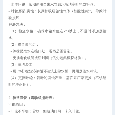
-
水质问题：长期使用自来水导致水垢堵塞叶轮或管路。
-
叶轮磨损
/
腐蚀：长期抽吸腐蚀性气体（如酸性蒸汽）导致叶
轮损坏。
解决方法：
（1）
检查水位：确保水箱水位在
2/3
以上，不足时添加蒸馏
水。
（2）
排查漏气点：
-
涂抹肥皂水在接口处，观察是否冒泡。
-
更换老化软管或密封圈（优先选氟橡胶材质）。
（3）
清洗泵体：
-
用
5%
柠檬酸溶液循环清洗去除水垢，再用蒸馏水冲洗。
（4）
更换叶轮：若叶轮腐蚀严重，需联系厂家更换（不锈钢
叶轮更耐用）。
2.
异常噪音（震动或撞击声）
可能原因：
-
叶轮不平衡：异物（如玻璃碎屑）卡入叶轮。