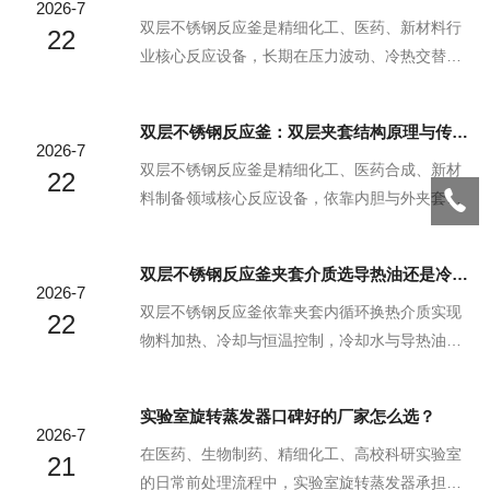
2026-7
双层不锈钢反应釜是精细化工、医药、新材料行
22
业核心反应设备，长期在压力波动、冷热交替、
连续搅拌工况下运行，易出现各类故障。其中渗
漏、温控不均、搅拌异响是现场运维遇到最多的
双层不锈钢反应釜：双层夹套结构原理与传热系统全解析
三类典型问题。故障出现后若排查思路混乱，不
2026-7
仅影响生产进度，还可能引发泄漏污染、安全事
双层不锈钢反应釜是精细化工、医药合成、新材
22
故。本文针对三大典型故障，梳理故障现象、深
料制备领域核心反应设备，依靠内胆与外夹套形
层诱因、分步排查流程与整改方案，同时给出日
成密闭夹层空间，通入换热介质实现物料加热、
常预防性维护建议，帮助工艺及设备人员快速定
冷却、恒温控制。不少工艺人员仅熟悉设备操
双层不锈钢反应釜夹套介质选导热油还是冷却水？
位问题、降低停机风险。一、引言双层不锈钢反
作，对双层夹套内部流体流动、传热机理、结构
2026-7
应釜由釜体夹套、搅拌传动系统、密封组件、温
设计要点缺乏系统认知，容易出现温控不均、换
双层不锈钢反应釜依靠夹套内循环换热介质实现
22
控换热系统组合而成...
热效率低下、局部过热、夹套渗漏等问题。本文
物料加热、冷却与恒温控制，冷却水与导热油是
从双层夹套基础结构、传热原理、流体换热形
工业生产中应用的两种夹套介质。不少工艺工程
式、配套温控系统、结构设计关键要点、常见故
师在项目设计、设备配套阶段难以合理选择介
实验室旋转蒸发器口碑好的厂家怎么选？
障成因进行全面解析，为双层不锈钢反应釜选
质，选型不当易出现温控不稳、换热效率下降、
2026-7
型、工艺配套、设备运维提供技术参考。一、引
设备受损、运行能耗偏高甚至安全隐患。本文对
在医药、生物制药、精细化工、高校科研实验室
21
言双层不锈钢反应釜区别于...
比冷却水与导热油的温度区间、运行压力、换热
的日常前处理流程中，实验室旋转蒸发器承担物