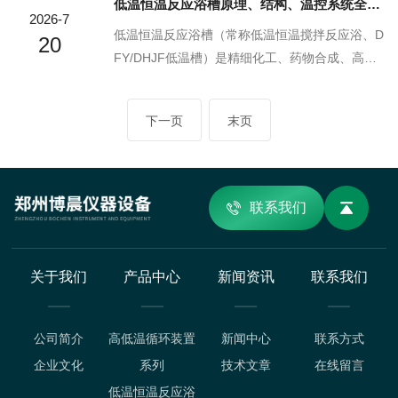
低温恒温反应浴槽原理、结构、温控系统全维度技术解析
膨胀系数，抗冷热冲击3.3高硼硅玻璃线膨胀系数
握基础使用流程，却对两套核心系统协同运行逻
2026-7
仅3.3×10⁻⁶/K，远低于普通钠钙玻璃。冷...
辑、温控真空联动要点缺乏系统认知。本文从釜
低温恒温反应浴槽（常称低温恒温搅拌反应浴、D
20
体结构出发，拆解夹层换热控温原理、负压密闭
FY/DHJF低温槽）是精细化工、药物合成、高分
系统工作流程，详解二者协同反应的完整机制，
子材料、生物结晶行业通用的闭式循环低温控温
为选型、工艺调试、故障排查提供理论支撑。
设备，可提供-120℃～室温区间恒定低温环境，
下一页
末页
一、双层夹套换热系统基础原理设备釜体分为内
配套双层玻璃反应釜、旋转蒸发仪、层析柱完成
层反应腔与外层夹层通道，夹层为密闭循环通
低温合成、重氮化、格氏反应、低温结晶等工
路，可通入导热油、乙二...
艺。本文从工作原理、整机硬件结构、核心温控
系统三大维度拆解设备技术逻辑，帮助研发人
联系我们
员、采购、设备运维人员完整掌握设备底层技
术。一、低温恒温反应浴核心工作原理整机分为
制冷回路、恒温换热回路、测控调节回路三套独
关于我们
产品中心
新闻资讯
联系我们
立系统协同工...
公司简介
高低温循环装置
新闻中心
联系方式
企业文化
系列
技术文章
在线留言
低温恒温反应浴