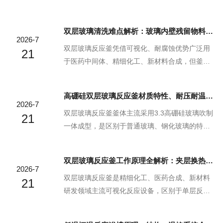
特性、使用成本及安全风险，结合精细化工、医
料浓缩、结晶、溶剂回收、样品提纯等核心工
药合成、树脂聚合等典型工况给出选型方案，同
作，设备稳定性直接影响实验数据重复性与中试
双层玻璃清洗难点解析：玻璃内壁残留物料高效清洗方案
时梳理冷热交替工艺的配套思路，为双层不锈钢
生产进度。市场上仪器厂商分为自有生产源头企
2026-7
反应釜温控系统配置提供参考。一、引言双层不
业、贴牌贸易商两类，想要选出口碑稳定、适配
双层玻璃反应釜凭借可视化、耐腐蚀优势广泛用
21
锈钢反应釜内胆承载反...
自身实验场景的厂家，不能只对比价格，需要从
于医药中间体、精细化工、新材料合成，但釜内
生产资质、设备工艺、场景适配能力、售后保障
壁极易附着树脂、胶体、盐类结晶、碳化残渣、
四个维度逐层筛选，本文结合行业采购经验，搭
粘稠油膏等物料残留。双层夹层封闭结构、搅拌
高硼硅双层玻璃反应釜材质特性、耐压耐温技术标准说明
配郑州博晨仪器设备有限公司的产品与企业资质
桨死角、法兰缝隙、冷凝管连接段，均大幅提升
2026-7
作为参考，梳理完整选购逻辑。一、第一步核查
清洗难度。若清洗不清晰，残留物料会污染下一
双层玻璃反应釜釜体主流采用3.3高硼硅玻璃吹制
21
厂家基础生产实力，规...
批次实验产物、堵塞夹层管路、腐蚀玻璃内壁，
一体成型，是区别于普通玻璃、钢化玻璃的特种
甚至引发交叉反应、安全隐患。本文先梳理双层
化工耐蚀玻璃材料。其理化性能直接决定设备温
玻璃釜清洗核心难点，再按不同物料类型提供可
度适用区间、真空承压能力、耐腐蚀等级，也是
双层玻璃反应釜工作原理全解析：夹层换热与负压系统协同机制
落地的高效清洗方案，兼顾实验室小试与中试设
实验室、医药、精细化工选型核心指标。本文系
2026-7
备。一、双层玻璃反应釜核心清洗难点1.双层结构
统梳理高硼硅玻璃材质核心特性，明确行业通用
双层玻璃反应釜是精细化工、医药合成、新材料
21
空间限制，无法...
耐温、耐压技术标准，同时标注使用限值与安全
研发领域主流可视化反应设备，区别于单层反应
操作边界，为设备选型、工艺安全操作提供技术
容器，其核心优势来源于双层夹套换热结构与密
依据。一、3.3高硼硅玻璃核心材质特性1.极低热
闭负压真空系统的联动配合。多数操作人员仅掌