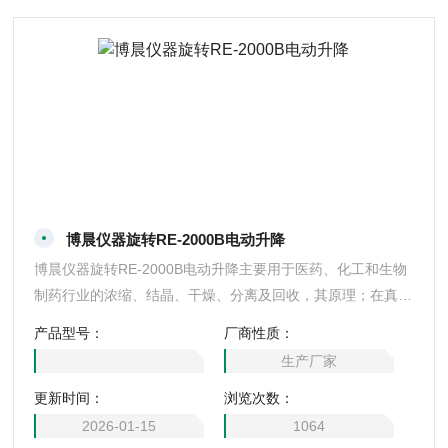
博晨仪器旋转RE-2000B电动升降
博晨仪器旋转RE-2000B电动升降主要用于医药、化工和生物
制药行业的浓缩、结晶、干燥、分离及回收，其原理；在真空
条件下恒温加热使用，使旋转瓶恒速旋转，物料在瓶壁形成大
产品型号：
厂商性质：
面积薄膜，高校蒸发，溶媒蒸汽经高效冷凝器冷却，回收于收
生产厂家
集瓶中，大大提高蒸发效率，特别选用于对高温容易分解变性
更新时间：
浏览次数：
的生物制品浓缩提纯。
2026-01-15
1064