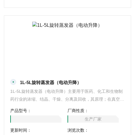
1L-5L旋转蒸发器（电动升降）
1L-5L旋转蒸发器（电动升降）主要用于医药、化工和生物制
药行业的浓缩、结晶、干燥、分离及回收，其原理；在真空条
件下恒温加热使用，使旋转瓶恒速旋转，物料在瓶壁形成大面
产品型号：
厂商性质：
积薄膜，高校蒸发，溶媒蒸汽经高效冷凝器冷却，回收于收集
生产厂家
瓶中，大大提高蒸发效率，特别选用于对高温容易分解变性的
更新时间：
浏览次数：
生物制品浓缩提纯。