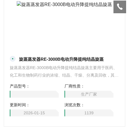
旋蒸蒸发器RE-3000B电动升降提纯结晶旋蒸
旋蒸蒸发器RE-3000B电动升降提纯结晶旋蒸主要用于医药、
化工和生物制药行业的浓缩、结晶、干燥、分离及回收，其原
理；在真空条件下恒温加热使用，使旋转瓶恒速旋转，物料在
产品型号：
厂商性质：
瓶壁形成大面积薄膜，高校蒸发，溶媒蒸汽经高效冷凝器冷
生产厂家
却，回收于收集瓶中，大大提高蒸发效率，特别选用于对高温
更新时间：
浏览次数：
容易分解变性的生物制品浓缩提纯。
2026-01-15
1139