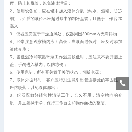
度，防止其脱落，以免液体泄漏；
2
、使用设备前，应在罐中加入液体介质（纯水、酒精、防冻
剂），介质的液位不应超过罐中的制冷盘管，且低于工作台
20
毫米；
3
、仪器应安置于干燥通风处，仪器周围
300mm
内无障碍物；
4
、经常注意观察槽内液面高低，当液面过低时，应及时添加
液体介质；
5
、当低温冷却液循环泵工作温度较低时，应注意不要开启上
盖，手勿进入槽内，以防冻伤；
6
、使用完毕，所有开关置于关闭状态，切断电源；
7
、液体外循环时，客户应特别注意引出管连接处的牢固性，
严防脱落，以免液体漏出；
8
、仪器应做好经常性清洁工作，长久不用，清空槽内的介
质，并且擦拭干净，保持工作台面和操作面板的整洁。