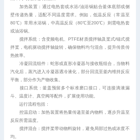
加热装置：通过电热套或水浴/油浴锅贴合釜体底部或侧
壁传递热量，适配不同温度需求。例如，低温反应（常温至
80℃）常用水浴锅，中高温反应（80℃至200℃）则需电热套
或油浴锅。
搅拌系统：含变频电机、PTFE材质搅拌轴及桨式/锚式搅
拌桨，电机驱动搅拌轴旋转，确保物料均匀混合，提升传质传
热效率。
冷凝回流组件：蛇形或直形冷凝器与接收瓶组合，当物料
汽化后，蒸汽进入冷凝器遇冷液化，部分回流至釜内维持反应
平衡，部分作为产物收集。
接口系统：釜盖预留多个标准磨口接口，可连接滴液漏
斗、温度计、真空阀等配件，扩展使用功能。
运行流程包括：
控温启动：加热装置将热量传递至釜内物料，逐步升温至
反应所需温度。
搅拌混合：搅拌桨带动物料旋转，避免局部过热或浓度不
均。