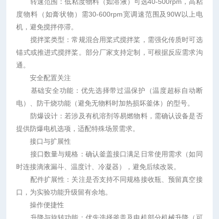
转速范围：低粘度物料（如溶液）可选40-500rpm，高粘
度物料（如膏状物）需30-600rpm宽调速范围及90W以上电
机，避免搅拌停滞。
搅拌桨类型：常规混合用桨式搅拌桨，需强化传质时可选
锚式或推进式搅拌桨。部分厂家支持定制，可根据反应需求沟
通。
安全配置关注
基础安全功能：优先选择带过温保护（温度超标自动断
电）、防干烧功能（避免无物料时加热损坏釜体）的型号。
防爆设计：若涉及有机溶剂等易燃物料，需确认设备是否
提供防爆电机选项，适配特殊场景需求。
接口与扩展性
接口数量与规格：确认釜盖接口满足日常使用需求（如同
时连接滴液漏斗、温度计、冷凝器），避免后续改装。
配件扩展性：关注是否支持不同规格接收瓶、预留真空接
口，为实验功能升级留有余地。
操作便捷性
升降与旋转功能：优先选择釜盖及电机部分机械升降（可