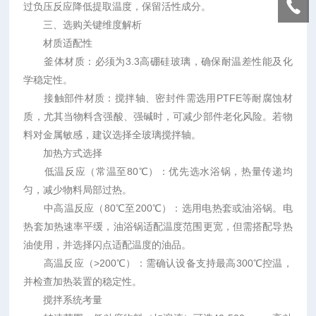
过负压反应降低提取温度，保留活性成分。
三、选购关键维度解析
材质适配性
釜体材质：必须为3.3高硼硅玻璃，确保耐温差性能及化
学稳定性。
接触部件材质：搅拌轴、密封件需选用PTFE等耐腐蚀材
质，尤其当物料含强酸、强碱时，可减少部件老化风险。若物
料对金属敏感，建议选择全玻璃搅拌轴。
加热方式选择
低温反应（常温至80℃）：优先选水浴锅，热量传递均
匀，减少物料局部过热。
中高温反应（80℃至200℃）：选用电热套或油浴锅。电
热套加热速率平缓，油浴锅适配温度范围更宽，但需搭配导热
油使用，并选择闪点适配温度的油品。
高温反应（>200℃）：需确认设备支持最高300℃控温，
并检查加热装置的稳定性。
搅拌系统考量