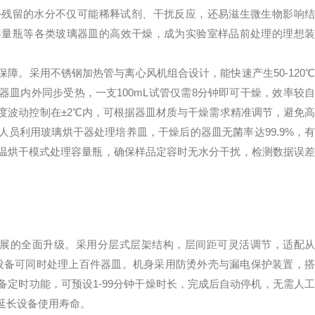
—残留的水分不仅可能稀释试剂、干扰反应，还易滋生微生物影响结
容量瓶等各类玻璃器皿的高效干燥，成为实验室样品前处理的理想装
。采用不锈钢加热管与离心风机组合设计，能快速产生50-120℃
皿内外同步受热，一支100mL试管仅需8分钟即可干燥，效率较自
度波动控制在±2℃内，可根据器皿材质与干燥需求精准调节，避免高
员利用玻璃烘干器处理培养皿，干燥后的器皿无菌率达99.9%，有
温烘干模式处理容量瓶，确保样品定容时无水分干扰，检测数据误差
的全面升级。采用分层式层架结构，层间距可灵活调节，适配从
一台设备可同时处理上百件器皿。机身采用防烫外壳与漏电保护装置，搭
定时功能，可预设1-99分钟干燥时长，完成后自动停机，无需人工
延长设备使用寿命。