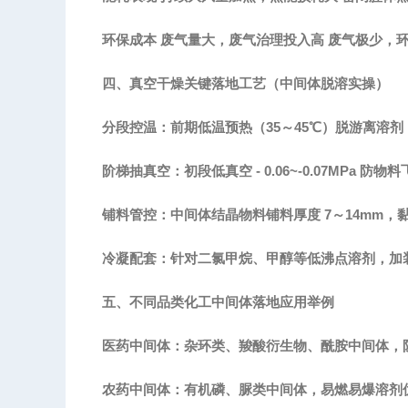
环保成本
废气量大，废气治理投入高
废气极少，
四、真空干燥关键落地工艺（中间体脱溶实操）
分段控温：前期低温预热（
35～45℃）脱游离溶
阶梯抽真空：初段低真空
- 0.06~-0.07MPa 防物
铺料管控：中间体结晶物料铺料厚度
7～14mm
冷凝配套：针对二氯甲烷、甲醇等低沸点溶剂，加
五、不同品类化工中间体落地应用举例
医药中间体：杂环类、羧酸衍生物、酰胺中间体，
农药中间体：有机磷、脲类中间体，易燃易爆溶剂