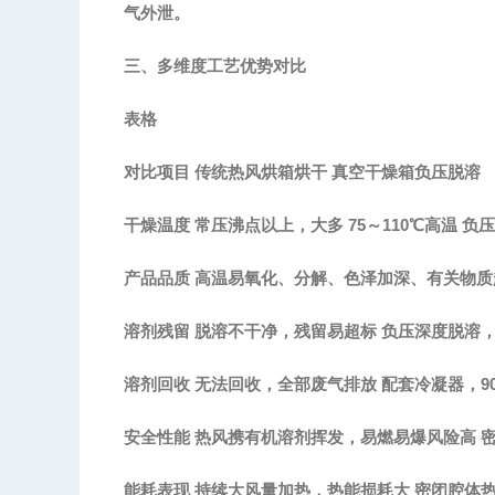
气外泄。
三、多维度工艺优势对比
表格
对比项目
传统热风烘箱烘干
真空干燥箱负压脱溶
干燥温度
常压沸点以上，大多
75～110℃高温
负压
产品品质
高温易氧化、分解、色泽加深、有关物质
溶剂残留
脱溶不
干净
，残留易超标
负压深度脱溶
溶剂回收
无法回收，全部废气排放
配套冷凝器，
安全性能
热风携有机溶剂挥发，易燃易爆风险高
能耗表现
持续大风量加热，热能损耗大
密闭腔体