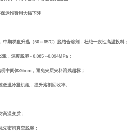
环保运维费用大幅下降
剂，中期梯度升温（50～65℃）脱结合溶剂，杜绝一次性高温投料；
料飞溅，深度脱溶 - 0.085~-0.094MPa；
，黏稠中间体≤6mm，避免夹层夹料溶残超标；
装低温冷凝机组，提升溶剂回收率。
防高温变质；
优先密闭真空脱溶；