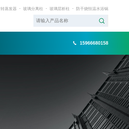
旋转蒸发器
玻璃分离柱
玻璃层析柱
防干烧恒温水浴锅
15966680158