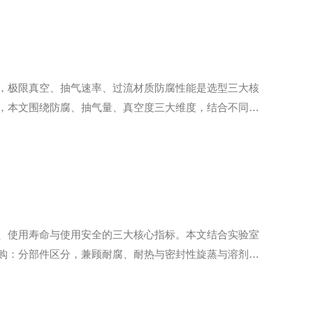
，极限真空、抽气速率、过流材质防腐性能是选型三大核
，本文围绕防腐、抽气量、真空度三大维度，结合不同实
环射流形成负压，其极限真空受水温影响极大，常温20℃
、使用寿命与使用安全的三大核心指标。本文结合实验室
购：分部件区分，兼顾耐腐、耐热与密封性旋蒸与溶剂、
件、机身管路三大类。1.玻璃组件（蒸馏瓶、冷凝管、