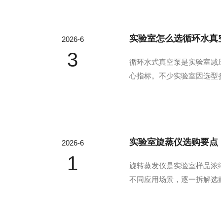
实验室怎么选循环水真
2026-6
3
循环水式真空泵是实验室减
心指标。不少实验室因选型
验工况给出标准化选型方法
标准工况下，常规机型极限真空约
实验室旋蒸仪选购要点
2026-6
1
旋转蒸发仪是实验室样品浓
不同应用场景，逐一拆解选
蒸汽直接接触的部件材质，
接收瓶、导流管）玻璃是物料