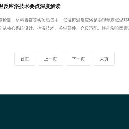
温反应浴技术要点深度解读
度检测、材料表征等实验场景中，低温恒温反应浴是实现稳定低温环
文从核心系统设计、控温技术、关键部件、介质适配、性能影响因素
运维。一、整体系统架构：四大核心模块协同逻辑低温恒温反应浴并
一体化控温单元，四大模块相互配合，最终实现精准恒温。...
首页
上一页
下一页
末页