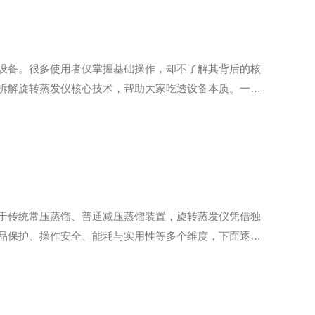
设备。很多使用者仅掌握基础操作，却不了解其背后的核
拆解旋转蒸发仪核心技术，帮助大家吃透设备本质。一、
闭腔体内部气压，使有机溶剂沸点大幅下降，实现低温汽
于传统常压蒸馏、普通减压蒸馏装置，旋转蒸发仪凭借独
品保护、操作安全、能耗与实用性等多个维度，下面逐一
幅降低溶剂沸点，实现低温蒸馏回收。常规有机溶剂无需