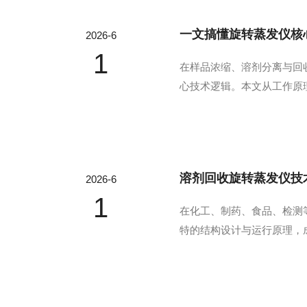
一文搞懂旋转蒸发仪核
2026-6
1
在样品浓缩、溶剂分离与回
心技术逻辑。本文从工作原
基础工作原理旋转蒸发仪核
化；同时蒸馏烧瓶持续旋转，
溶剂回收旋转蒸发仪技
2026-6
1
在化工、制药、食品、检测
特的结构设计与运行原理，
解析。一、低负压低温蒸发
高温加热即可完成汽化分离，