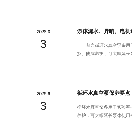
导流、回风通道、风机蜗壳五
泵体漏水、异响、电机
2026-6
3
一、前言循环水真空泵多用
换、防腐养护，可大幅延长
保养重中之重）1.常规工况
的制药/化工工况：每次实验
循环水真空泵保养要点
2026-6
3
循环水真空泵多用于实验室
养护，可大幅延长泵体使用
之重）1.常规工况换水周期
工工况：每次实验结束即换水