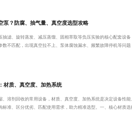
空泵？防腐、抽气量、真空度选型攻略
压抽滤、旋转蒸发、减压蒸馏、固相萃取等负压实验的核心配套设备
参数不匹配，出现真空拉不上、泵体腐蚀漏水、频繁故障停机等问题
。二、依据极限真空参数选型1.极限真空定义循环水真空泵依靠水循
0.095~0.098MPa，水温越高，饱和...
：材质、真空度、加热系统
缩、溶剂回收的常用设备，材质、真空度、加热系统是决定设备性能
购标准、区分优劣、匹配使用需求，助力精准选型。一、核心材质选
直接影响设备稳定性、样品纯度和使用寿命，主要分为玻璃部件、密封
接触核心部件，优先看材质等级与工艺：主流材质：必须...