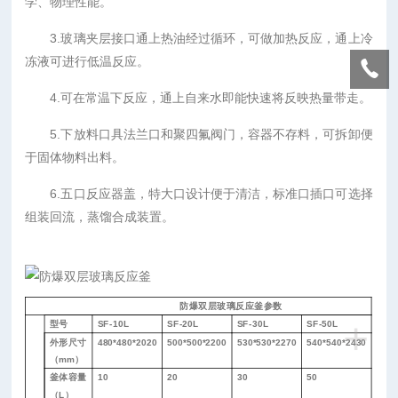
学、物理性能。
3.玻璃夹层接口通上热油经过循环，可做加热反应，通上冷
冻液可进行低温反应。
4.可在常温下反应，通上自来水即能快速将反映热量带走。
5.下放料口具法兰口和聚四氟阀门，容器
不存料
，可拆卸便
于固体物料出料。
6.
五
口反应器盖，特大口设计便于清洁，标准口插口可选择
组装回流，蒸馏合成装置。
防爆
双层玻璃反应釜参数
+
型号
SF-10L
SF-20L
SF-30L
SF-50L
外形尺寸
480*480*2020
500*500*2200
530*530*2270
540*540*2430
（
mm）
釜体容量
10
20
30
50
（
L）