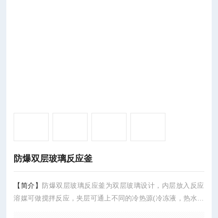
防爆双层玻璃反应釜
【简介】
防爆双层玻璃反应釜为双层玻璃设计，内层放入反应
溶媒可做搅拌反应，夹层可通上不同的冷热源(冷冻液，热水或
热油)做循环加热或冷却反应。在设定恒温条件下，在密闭的玻