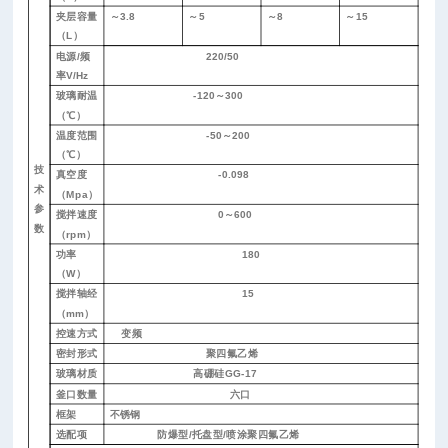
夹层容量
～
3.8
～
5
～
8
～
15
（
L）
电源
/频
220/50
率V/Hz
玻璃耐温
-120～300
（
℃）
温度范围
-50～200
（
℃）
技
真空度
-0.098
术
（
Mpa）
参
搅拌速度
0～600
数
（
rpm）
功率
1
80
（
W）
搅拌轴经
15
（
mm）
控速方式
变频
密封形式
聚四氟乙烯
玻璃材质
高硼硅
GG-17
釜口数量
六口
框架
不锈钢
选配项
防爆型
/托盘型/喷涂聚四氟乙烯