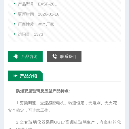
璃反应器内，可根据使用要求在常压或负压条件下进行搅拌反
产品型号：EXSF-20L
应，并能做反应溶液的回流与蒸馏，是现代精细化工厂、生物
更新时间：2026-01-16
制药和新材料合成的理想中试、生产设备。
厂商性质：生产厂家
访问量：1373
产品咨询
联系我们
产品介绍
防爆双层玻璃反应釜
产品特点
:
1.变频调速、交流感应电机。转速恒定，无电刷、无火花，
安全稳定，可连续工作。
2.全套玻璃仪器采用GG17高硼硅玻璃生产，有良好的化