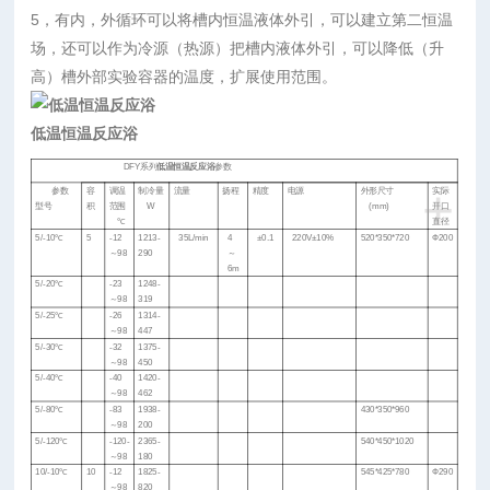
5，有内，外循环可以将槽内恒温液体外引，可以建立第二恒温
场，还可以作为冷源（热源）把槽内液体外引，可以降低（升
高）槽外部实验容器的温度，扩展使用范围。
低温恒温反应浴
DFY
系列
低温恒温反应浴
参数
+
参数
容
调温
制冷量
流量
扬程
精度
电源
外形尺寸
实际
型号
积
范围
W
(mm)
开口
℃
直径
5/-10
℃
5
-12
1213-
35L/min
4
±
0.1
220V
±
10%
520*350*720
Ф
200
～
98
290
～
6m
5/-20
℃
-23
1248-
～
98
319
5/-25
℃
-26
1314-
～
98
447
5/-30
℃
-32
1375-
～
98
450
5/-40
℃
-40
1420-
～
98
462
5/-80
℃
-83
1938-
430*350*960
～
98
200
5/-120
℃
-120-
2365-
540*450*1020
～
98
180
10/-10
℃
10
-12
1825-
545*425*780
Ф
290
～
98
820