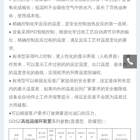
氧化或褐化；低温时不会吸收空气中的水汽，延长了导热油寿
命，使用成本低。
● 精确控制化学反应的温度，是安全控制放热反应的第一选择。
● 设备采用PID智能控制，根据化学过程工艺自动调节功率的输
出，精确控制反应过程的温度，满足反应工艺对温度变化的要
求。
● 标准型采用PLC控制，更人性化的显示界面（人机界面），操
作简单，可以显示工作过程的的设定温度、出口温度、釜体内
的温度变化的曲线，实现程序的升降温度段编程。
● 标准型可以根据反应釜厂家提供的安全要求，设定釜体和夹层
内的最大温度差，如果内外的温差达到厂家要求的安全极限值
设备会自动停止工作并报警提示，保证反应釜不会因为温差过
大而破裂。
●可以根据客户要求订做测量进出油口的压力。
GDSZ
高低温循环装置
系列参数(普通型、防爆型)：
膨胀
最大输
控温范
制冷能
加热功
制冷功
参数
电源
箱容
循环泵
外形尺寸
入功率
围
力
率
率
型号
50Hz10%
积
（KW/M/L）
W*D*H(mm)