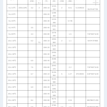
+
（KW）
（℃）
（W）
（KW）
（KW）
（L）
1243-
5L/-10℃
220v±10%
3.2
2
200/-10
2
0.51
0.16/36/10
330
550*440*730
1288-
5L/-20℃
200/-20
359
1415-
5L/-30℃
200/-30
0.735
490
1460-
5L/-40℃
3.5
200/-40
501
1978-
5L/-80℃
4.3
200/-80
1.5
730*650*1100
240
1865-
10L/-10℃
6.2
200/-10
2
1.1
540*470*800
7.5
860
2149-
10L/-20℃
200/-20
820
2456-
10L/-30℃
200/-30
840
2588-
10L/-40℃
6.9
200/-40
420
2940-
10L/-80℃
7.5
200/-80
2.2
730*650*1100
270
3126-
20L/-10℃
6.7
200/-10
5
1.47
370/28/42
630*550*1100
950
3163-
20L/-20℃
200/-20
980
3277-
20L/-30℃
6.9
200/-30
1061
3675-
20L/-40℃
200/-40
998
4576-
20L/-80℃
8.4
200/-80
2.94
880*880*1200
420
3780-
30L/-10℃
6.9
200/-10
7.5
1.5
650*530*1080