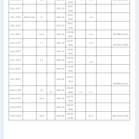
1150
3960-
30L/-20℃
200/-20
1200
7803-
30L/-30℃
380V±10%
11
200/-30
2.6
3746
9931-
30L/-40℃
200/-40
4190
10438-
30L/-80℃
9.78
200/-80
4.41
880*880*1200
4657
11147-
50L/-10℃
7.7
200/-10
2.3
5352
650*530*1380
11156-
50L/-20℃
200/-20
5341
13695-
50L/-30℃
9.1
200/-30
6575
3.6
17430-
50L/-40℃
200/-40
7354
18437-
50L/-80℃
200/-80
7319
880*880*1200
18638-
100L/-20℃
19
200/-20
22
6966
15
5.2
32215-
100L/-30℃
20.8
200/-30
7092
25334-
100L/-40℃
200/-40
4320
26632-
100L/-80℃
25.8
200/-80
10.3
880*1300*1200
11987