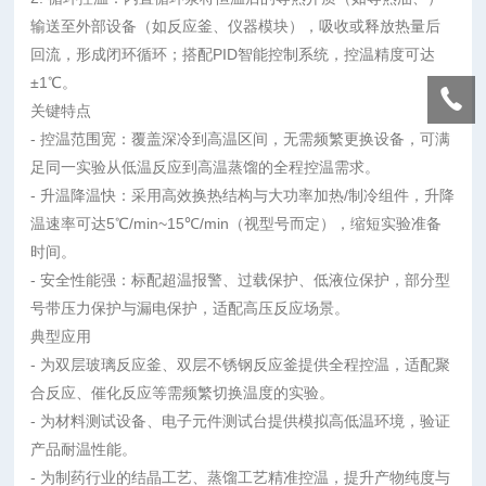
输送至外部设备（如反应釜、仪器模块），吸收或释放热量后
回流，形成闭环循环；搭配
PID
智能控制系统，控温精度可达
±
1
℃。
关键特点
-
控温范围宽：覆盖深冷到高温区间，无需频繁更换设备，可满
足同一实验从低温反应到高温蒸馏的全程控温需求。
-
升温降温快：采用高效换热结构与大功率加热
/
制冷组件，升降
温速率可达
5
℃
/min~15
℃
/min
（视型号而定），缩短实验准备
时间。
-
安全性能强：标配超温报警、过载保护、低液位保护，部分型
号带压力保护与漏电保护，适配高压反应场景。
典型应用
-
为双层玻璃反应釜、双层不锈钢反应釜提供全程控温，适配聚
合反应、催化反应等需频繁切换温度的实验。
-
为材料测试设备、电子元件测试台提供模拟高低温环境，验证
产品耐温性能。
-
为制药行业的结晶工艺、蒸馏工艺精准控温，提升产物纯度与