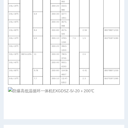
950
20L/-20
℃
200/-20
3163-
980
20L/-30
℃
6.9
200/-30
3277-
1061
20L/-40
℃
200/-40
3675-
998
20L/-80
℃
8.4
200/-80
4576-
2.94
880*880*1200
420
30L/-10
℃
6.9
200/-10
3780-
7.5
1.5
650*530*1080
1150
30L/-20
℃
200/-20
3960-
1200
30L/-30
℃
380V
±
10%
11
200/-30
7803-
2.6
3746
30L/-40
℃
200/-40
9931-
4190
30L/-80
℃
9.78
200/-80
10438-
4.41
880*880*1200
4657
50L/-10
℃
7.7
200/-10
11147-
2.3
650*530*1380
5352