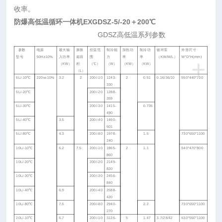
收率。
防爆高低温循环一体机EXGDSZ-5/-20＋200℃
GDSZ
高低温系列参数
参数
电源
最大输
膨胀
控温范
制冷能
加热功
制冷功
循环泵
外形尺寸
型号
50Hz10%
入功率
箱容
围
力
率
率
（
KW/M/L
）
W*D*H(mm)
+
（
KW
）
积
（
℃
）
（
W
）
（
KW
）
（
KW
）
（
L
）
5L/-10
℃
220v
±
10%
3.2
2
200/-10
1243-
2
0.51
0.16/36/10
550*440*730
330
5L/-20
℃
200/-20
1288-
359
5L/-30
℃
200/-30
1415-
0.735
490
5L/-40
℃
3.5
200/-40
1460-
501
5L/-80
℃
4.3
200/-80
1978-
1.5
730*650*1100
240
10L/-10
℃
6.2
7.5
200/-10
1865-
2
1.1
540*470*800
860
10L/-20
℃
200/-20
2149-
820
10L/-30
℃
200/-30
2456-
840
10L/-40
℃
6.9
200/-40
2588-
420
10L/-80
℃
7.5
200/-80
2940-
2.2
730*650*1100
270
20L/-10
℃
6.7
200/-10
3126-
5
1.47
3.7/28/42
630*550*1100