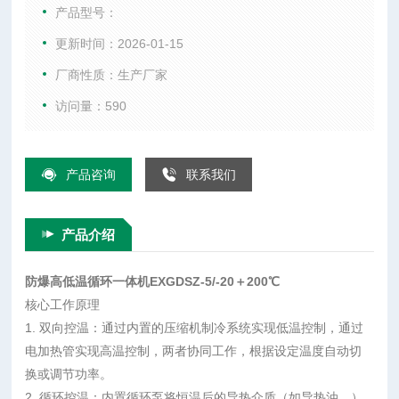
温，兼具加热与制冷功能，替代传统“单一加热"或“单一制冷"设
产品型号：
备。
更新时间：2026-01-15
厂商性质：生产厂家
访问量：590
产品咨询
联系我们
产品介绍
防爆高低温循环一体机EXGDSZ-5/-20＋200℃
核心工作原理
1.
双向控温：通过内置的压缩机制冷系统实现低温控制，通过
电加热管实现高温控制，两者协同工作，根据设定温度自动切
换或调节功率。
2.
循环控温：内置循环泵将恒温后的导热介质（如导热油、）