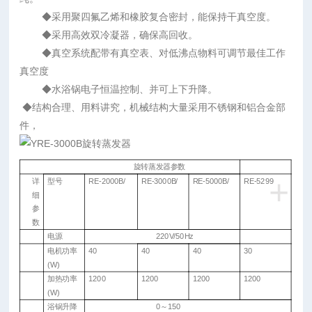
◆采用聚四氟乙烯和橡胶复合密封，能保持干真空度。
◆采用高效双冷凝器，确保高回收。
◆真空系统配带有真空表、对低沸点物料可调节最佳工作
真空度
◆水浴锅电子恒温控制、并可上下升降。
◆结构合理、用料讲究，机械结构大量采用不锈钢和铝合金部
件，
旋转蒸发器参数
+
详
型号
RE-2000B/
RE-3000B/
RE-5000B/
RE-5299
细
参
数
电源
220V/50Hz
电机功率
40
40
40
30
(W)
加热功率
1200
1200
1200
1200
(W)
浴锅升降
0
～
150