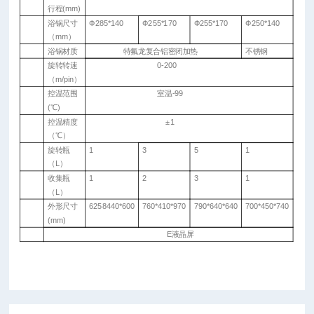
行程
(mm)
浴锅尺寸
Ф
285*140
Ф
255*170
Ф
255*170
Ф
250*140
（
mm
）
浴锅材质
特氟龙复合铝密闭加热
不锈钢
旋转转速
0-200
（
m/pin
）
控温范围
室温
-99
(
℃
)
控温精度
±
1
（
℃）
旋转瓶
1
3
5
1
（
L
）
收集瓶
1
2
3
1
（
L
）
外形尺寸
6258440*600
760*410*970
790*640*640
700*450*740
(mm)
E
液晶屏