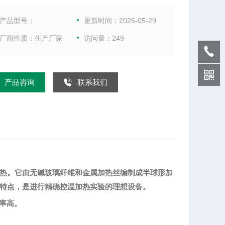
精确控温加热。它由无碱玻璃纤维和金属加热丝编制
球形加热内套，并配有控制电路，具有升温快、温度
产品型号：
更新时间：2026-05-29
操作简便、经久耐用的特点，是进行精确控温加热实
厂商性质：生产厂家
访问量：249
理想设备。
产品咨询
联系我们
热。它由
无碱玻璃纤维
和
金属加热丝
编制成半球形加
特点，是进行精确控温加热实验的理想设备
。
率高‌。