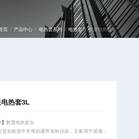
首页
/
产品中心
/
电热套系列
/
电热套
/ 数显电热套3L
电热套3L
介】
数显电热套3L
套是实验室中常用的通用加热仪器，主要用于玻璃容