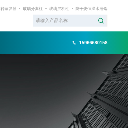
旋转蒸发器
玻璃分离柱
玻璃层析柱
防干烧恒温水浴锅
15966680158