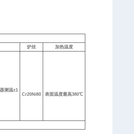
炉丝
加热温度
器测温
±1
Cr20Ni80
表面温度最高
380℃