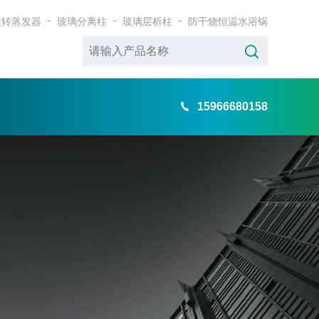
旋转蒸发器
玻璃分离柱
玻璃层析柱
防干烧恒温水浴锅
15966680158