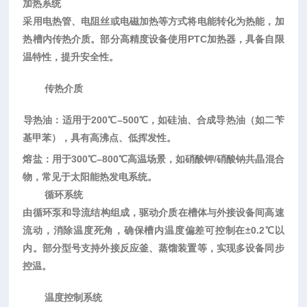
加热系统
采用电热管、电阻丝或电磁加热等方式将电能转化为热能，加
热槽内传热介质。部分高精度设备使用
PTC加热器，具备自限
温特性，提升安全性。
传热介质
导热油
‌：适用于200℃–500℃，如硅油、合成导热油（如二苄
基甲苯），具有高沸点、低挥发性。
熔盐
‌：用于300℃–800℃高温场景，如硝酸钾/硝酸钠共晶混合
物，常见于太阳能热发电系统。
循环系统
由
循环泵
‌和‌
导流结构
‌组成，驱动介质在槽体与外接设备间高速
流动，消除温度死角，确保槽内温度偏差可控制在±0.2℃以
内。部分型号支持外接反应釜、蒸馏装置等，实现多设备同步
控温。
温度控制系统