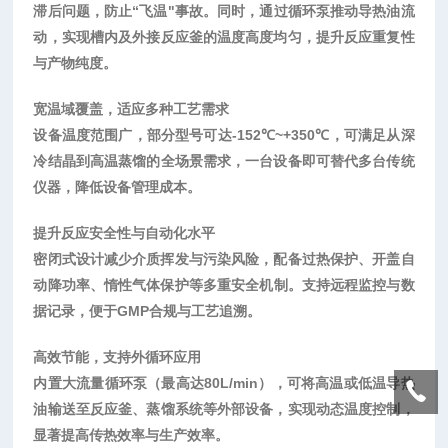
滞后问题，防止“飞温"事故。同时，通过循环泵推动导热油流
动，实现槽内及外接反应釜的温度高度均匀，提升反应重复性
与产物纯度。
宽温域覆盖，适应多种工艺需求
设备温度范围广，部分型号可达
-152℃~+350℃
‌，可满足从深
冷结晶到高温蒸馏的全场景需求，一台设备即可替代多台传统
仪器，降低设备管理成本。
提升反应安全性与自动化水平
密闭式设计减少介质挥发与污染风险，配备
过热保护、开盖自
动降功率、惰性气体保护
‌等多重安全机制。支持远程监控与数
据记录，便于GMP合规与工艺追溯。
高效节能，支持外循环应用
内置大流量循环泵（最高达
80L/min），可将高温或低温导热
油输送至反应釜、蒸馏系统等外部设备，实现动态温度控制，
显著提高传热效率与生产效率。