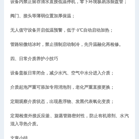
设备内禁止留存清水直接低温停机，零下环境极易冻裂盘管；
阀门、接头等薄弱位置加厚保温；
无人值守设备开启低温预警，低于
0℃自动启动加热；
管路轻微结冰时，禁止强制启动制冷，先升温融化再检修。
四、日常介质养护小技巧
设备盖板日常闭合，减少水汽、空气中水分进入介质；
介质起泡严重可添加专用消泡剂，老化严重直接更换；
定期观察介质状态，出现悬浮物、发黑代表氧化变质；
定期检查外接反应釜、旋蒸管路密封性，防止有机溶剂、水汽
混入导热介质。
文章小结