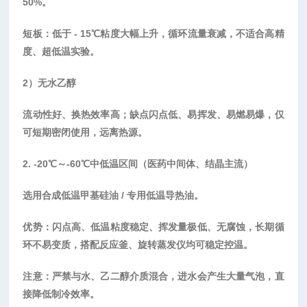
50%。
短板：低于
- 15℃粘度大幅上升，循环流量衰减，不适合高精
度、超低温实验。
2）无水乙醇
流动性好、换热效率高；缺点闪点低、易挥发、易燃易爆，仅
可短期密闭使用，远离热源。
2. -20℃～-60℃中低温区间（医药中间体、结晶主流）
选用合成低温甲基硅油
/ 专用低温导热油。
优势：闪点高、低温粘度稳定、挥发量极低、无腐蚀，长期循
环不易变质，搭配反应釜、旋转蒸发仪均可稳定控温。
注意：严禁与水、乙二醇介质混合，进水会产生大量气泡，直
接降低制冷效率。