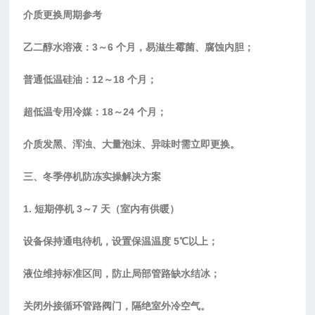
介质更换周期参考
乙二醇水溶液：
3～6 个月，易滋生霉菌、腐蚀内胆；
普通低温硅油：
12～18 个月；
超低温专用冷媒：
18～24 个月；
介质发黑、浑浊、大量泡沫、异味时需立即更换。
三、冬季停机防冻实操解决方案
1. 短期停机 3～7 天（室内有供暖）
设备保持通电待机，设置保温温度
5℃以上；
液位维持标准区间，防止局部管路缺水结冰；
关闭外接循环管路阀门，隔绝室外冷空气。