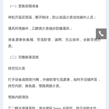
（一）更换前期准备
停机升温至室温，断开制冷，防止低温介质冻伤操作人员；
通风环境操作，乙醇类介质做好防爆通风；
准备废液收集桶、导流软管、滤网、无尘抹布、全新导热介
质。
（二）完整换液流程
排空旧介质
打开设备底部排污阀，外接软管引流废液，短时开启循环泵，
排空内胆、换热器、管路残留介质。
管路内部清洗
乙二醇水溶液系统：清水循环
5min 后排空，烘干内部水汽；