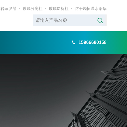
旋转蒸发器
玻璃分离柱
玻璃层析柱
防干烧恒温水浴锅
15966680158