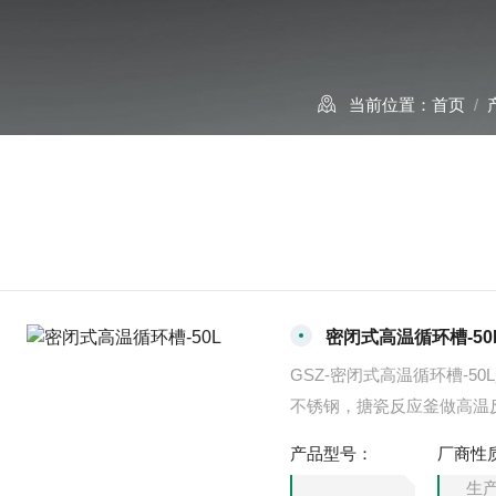
当前位置：
首页
/
密闭式高温循环槽-50
GSZ-密闭式高温循环槽-
不锈钢，搪瓷反应釜做高温
优点，近几年广泛配备于实
产品型号：
厂商性
环槽温度控制器，采用笔段
生