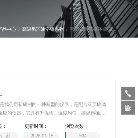
产品中心
/
高温循环油浴锅系列
/ 密闭式敢问循环槽-50L
L
50L是我公司新研制的一种新型的仪器，是配合双层玻璃
反应的仪器，它具有升温快，温度均匀，控温精确等
验室及中试车间，受到用户的广泛好评。高温防爆循
质：
更新时间：
浏览次数：
式液晶显示器，特别适用于实验室及分析仪器，其功
产厂家
2026-01-15
934